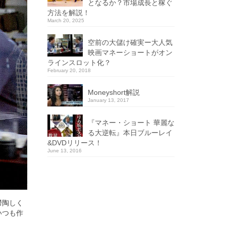
となるか？市場成長と稼ぐ
方法を解説！
March 20, 2025
空前の大儲け確実ー大人気
映画マネーショートがオン
ラインスロット化？
February 20, 2018
Moneyshort解説
January 13, 2017
『マネー・ショート 華麗な
る大逆転』本日ブルーレイ
&DVDリリース！
June 13, 2016
鬱陶しく
いつも作