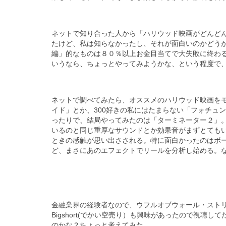
ネットで知り合った人から「ハリウッド映画がどんど
たけど、私は知らなかったし、それが面白いのかどう
編」的なものは８０％以上お金目当てで大失敗に終わ
いうなら、ちょっとやってみようかな、という程度で
ネットで調べてみたら、オススメのハリウッド映画を
イド」とか、300好きの私にはたまらない「フォチュ
ったりで、結局やってみたのは「ターミネーター２」
いるのと同じ重厚なサウンドとか効果音がまずとても
ときの感触が思い出さされる。特に面白かったのはボ
ど、まさにあのエフェクトでリールを分析し始める。
金融業界の経験者なので、ウフルオブウォール・スト
Bigshort(でかい空売り）も興味があったので視
のかな？ちょっと考えてみた。