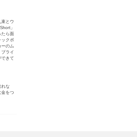
札束とウ
ort」
ったら面
ャックポ
カーのム
。ブライ
ができて
取れな
大金をつ