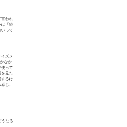
て言われ
いは「続
白いって
ライズメ
動かなか
で使って
画を見た
場するけ
る感じ。
どうなる