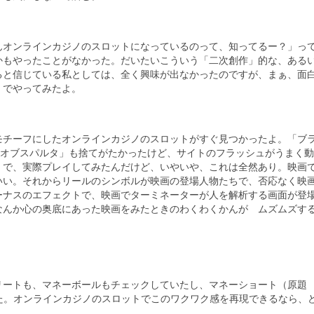
んオンラインカジノのスロットになっているのって、知ってるー？」っ
かもやったことがなかった。だいたいこういう「二次創作」的な、ある
ると信じている私としては、全く興味が出なかったのですが、まぁ、面
、でやってみたよ。
モチーフにしたオンラインカジノのスロットがすぐ見つかったよ。「ブ
ンオブスパルタ」も捨てがたかったけど、サイトのフラッシュがうまく
。で、実際プレイしてみたんだけど、いやいや、これは全然あり。映画
いい。それからリールのシンボルが映画の登場人物たちで、否応なく映
ーナスのエフェクトで、映画でターミネーターが人を解析する画面が登
なんか心の奥底にあった映画をみたときのわくわくかんが ムズムズす
リートも、マネーボールもチェックしていたし、マネーショート（原題
聴してた。オンラインカジノのスロットでこのワクワク感を再現できるなら、