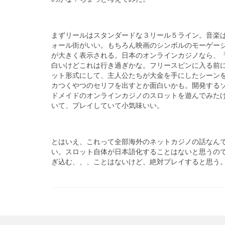
まずリールはスタンダードな３リール５ライン。音楽
ォール街がいい。もちろん映画のシンボルのモーゲージ（
が大きく表示される。日本のオンラインカジノなら、
白いけどこれは行き過ぎかな。フリースピンに入る前
ット形式にして、主人公たちが大金を手にしたシーン
カつくやつのセリフを出すとか面白いかも。開発する
ドメイドのオンラインカジノのスロットを遊んでみた
いて、プレイしていて小気味いい。
とはいえ、これって全部海外のネットカジノの話なん
い。スロット自体が日本語化することはないと思うの
ぎ込む、、、ことはないけど、絶対プレイすると思う