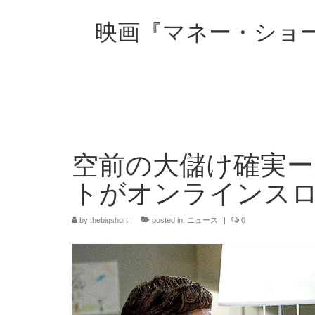
映画『マネー・ショ
空前の大儲け確実ー
トがオンラインス
by
thebigshort
|
posted in:
ニュース
|
0