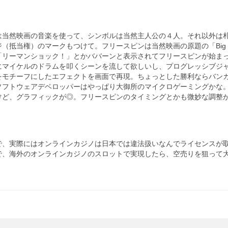
は当然映画の音楽を使って、シンボルは当然主人公の４人。それ以外は
抵当権）のマークもつけて。フリースピンは当然映画の原題の「Big Sh
「リーマンショック！」とかババーンと表示されてフリースピンが始ま
にマイケルのドラムを叩くシーンを流して欲しいし、プログレッシブジ
をモチーフにしたエフェクトを画面で再現。ちょっとした勝利ならバン
ソフトウェアデベロッパーはやっぱり大御所のマイクロゲーミングかな
けど、グラフィックが◎。フリースピンのタイミングとかも微妙な調整
で、実際にはオンラインカジノは日本では違法扱いなんでライセンスが
で、海外のオンラインカジノのスロットで実現したら、空売りを狙って
。