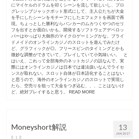
にマイケルのドラムを叩くシーンを流して欲しいし、プロ
グレッシブジャックポット形式にして、主人公たちが大金
を手にしたシーンをモチーフにしたエフェクトを画面で再
現。ちょっとした勝利ならバンカーのムカつくやつのセリ
フを出すとか面白いかも。開発するソフトウェアデベロッ
パーはやっぱり大御所のマイクロゲーミングかな。ブライ
ドメイドのオンラインカジノのスロットを遊んでみたけ
ど、グラフィックが◎。フリースピンのタイミングとかも
微妙な調整ができていて、プレイしていて小気味いい。 と
はいえ、これって全部海外のネットカジノの話なんで、実
際にはオンラインカジノは日本では違法扱いなんでライセ
ンスが取れない。スロット自体が日本語化することはない
と思うので、海外のオンラインカジノのスロットで実現し
たら、空売りを狙って大金をつぎ込む、、、ことはないけ
ど、絶対プレイすると思う。
READ MORE
Moneyshort解説
13
JAN 2017
|