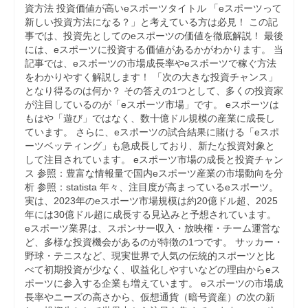
資方法 投資価値が高いeスポーツタイトル 「eスポーツって
新しい投資方法になる？」と考えている方は必見！ この記
事では、投資先としてのeスポーツの価値を徹底解説！ 最後
には、eスポーツに投資する価値があるかがわかります。 当
記事では、eスポーツの市場成長率やeスポーツで稼ぐ方法
をわかりやすく解説します！ 「次の大きな投資チャンス」
となり得るのは何か？ その答えの1つとして、多くの投資家
が注目しているのが「eスポーツ市場」です。 eスポーツは
もはや「遊び」ではなく、数十億ドル規模の産業に成長し
ています。 さらに、eスポーツの試合結果に賭ける「eスポ
ーツベッティング」も急成長しており、新たな投資対象と
して注目されています。 eスポーツ市場の成長と投資チャン
ス 参照：豊富な情報量で国内eスポーツ産業の市場動向を分
析 参照：statista 年々、注目度が高まっているeスポーツ。
実は、2023年のeスポーツ市場規模は約20億ドル超、2025
年には30億ドル超に成長する見込みと予想されています。
eスポーツ業界は、スポンサー収入・放映権・チーム運営な
ど、多様な投資機会があるのが特徴の1つです。 サッカー・
野球・テニスなど、現実世界で人気の伝統的スポーツと比
べて初期投資が少なく、収益化しやすいなどの理由からeス
ポーツに参入する企業も増えています。 eスポーツの市場成
長率やニーズの高さから、仮想通貨（暗号資産）の次の新