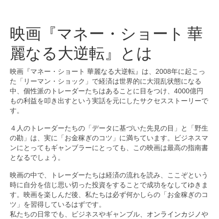
映画『マネー・ショート 華
麗なる大逆転』とは
映画『マネー・ショート 華麗なる大逆転』は、2008年に起こっ
た「リーマン・ショック」で経済は世界的に大混乱状態になる
中、個性派のトレーダーたちはあることに目をつけ、4000億円
もの利益を叩き出すという実話を元にしたサクセスストーリーで
す。
４人のトレーダーたちの「データに基づいた先見の目」と「野生
の勘」は、実に「お金稼ぎのコツ」に満ちています。ビジネスマ
ンにとってもギャンブラーにとっても、この映画は最高の指南書
となるでしょう。
映画の中で、トレーダーたちは経済の流れを読み、ここぞという
時に自分を信じ思い切った投資をすることで成功をなしてゆきま
す。映画を楽しんだ後、私たちは必ず何かしらの「お金稼ぎのコ
ツ」を習得しているはずです。
私たちの日常でも、ビジネスやギャンブル、
オンラインカジノ
や