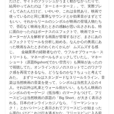
たけど、サイトのフラッシュがうまく動かなかったりで、
結局やってみたのは「ターミネーター２」。で、実際プレ
イしてみたんだけど、いやいや、これは全然あり。映画で
使っているのと同じ重厚なサウンドとか効果音がまずとて
もいい。それからリールのシンボルが映画の登場人物たち
で、否応なく映画を見たときの感触が思い出さされる。特
に面白かったのはボーナスのエフェクトで、映画でターミ
ネーターが人を解析する画面が登場するけど、まさにあの
エフェクトでリールを分析し始める。なんか心の奥底にあ
った映画をみたときのわくわくかんが ムズムズする感
じ。 金融業界の経験者なので、ウフルオブウォール・ス
トリートも、マネーボールもチェックしていたし、マネー
ショート（原題Bigshort(でかい空売り）も興味があったの
で視聴してた。オンラインカジノのスロットでこのワクワ
ク感を再現できるなら、どうなるのかな？ちょっと考えて
みた。 まずリールはスタンダードな３リール５ライン。音
楽は当然映画の音楽を使って、シンボルは当然主人公の４
人。それ以外は札束とウォール街がいい。もちろん映画の
シンボルのモーゲージ（抵当権）のマークもつけて。フリ
ースピンは当然映画の原題の「Big Short」が大きく表示さ
れる。日本のオンラインカジノなら、「リーマンショッ
ク！」とかババーンと表示されてフリースピンが始まった
ら面白いけどこれは行き過ぎかな。フリースピンに入る前