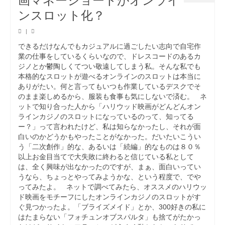
ンスロット化？
|
できるだけなんでもカジュアルに過ごしたい志向で自宅作
業の仕事をしているくらいなので、ドレスコードのあるカ
ジノとか鬱陶しくてつい敬遠してしまう私。そんな私でも
本格的なスロットが遊べるオンラインのスロットは本当に
ありがたい。何と言ってもいつも作業しているデスクでそ
のまま楽しめるから、服装も食事も気にしないで済む。 ネ
ットで知り合った人から「ハリウッド映画がどんどんオン
ラインカジノのスロットになっているのって、知ってる
ー？」って言われたけど、私は知らなかったし、それが面
白いのかどうかもやったことがなかった。だいたいこうい
う「二次創作」的な、あるいは「続編」的なものは８０％
以上お金目当てで大失敗に終わると信じている私として
は、全く興味が出なかったのですが、まぁ、面白いってい
うなら、ちょっとやってみようかな、という程度で、でや
ってみたよ。 ネットで調べてみたら、オススメのハリウッ
ド映画をモチーフにしたオンラインカジノのスロットがす
ぐ見つかったよ。「ブライズメイド」とか、300好きの私に
はたまらない「フォチュンオブスパルタ」も捨てがたかっ