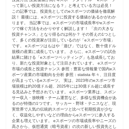
って新しい投資方法になる？」と考えている方は必見！
この記事では、投資先としてのeスポーツの価値を徹底解
説！ 最後には、eスポーツに投資する価値があるかがわか
ります。 当記事では、eスポーツの市場成長率やeスポー
ツで稼ぐ方法をわかりやすく解説します！ 「次の大きな
投資チャンス」となり得るのは何か？ その答えの1つとし
て、多くの投資家が注目しているのが「eスポーツ市場」
です。 eスポーツはもはや「遊び」ではなく、数十億ドル
規模の産業に成長しています。 さらに、eスポーツの試合
結果に賭ける「eスポーツベッティング」も急成長してお
り、新たな投資対象として注目されています。 eスポーツ
市場の成長と投資チャンス 参照：豊富な情報量で国内eス
ポーツ産業の市場動向を分析 参照：statista 年々、注目度
が高まっているeスポーツ。 実は、2023年のeスポーツ市
場規模は約20億ドル超、2025年には30億ドル超に成長す
る見込みと予想されています。 eスポーツ業界は、スポン
サー収入・放映権・チーム運営など、多様な投資機会があ
るのが特徴の1つです。 サッカー・野球・テニスなど、現
実世界で人気の伝統的スポーツと比べて初期投資が少な
く、収益化しやすいなどの理由からeスポーツに参入する
企業も増えています。 eスポーツの市場成長率やニーズの
高さから、仮想通貨（暗号資産）の次の新しい投資先とし