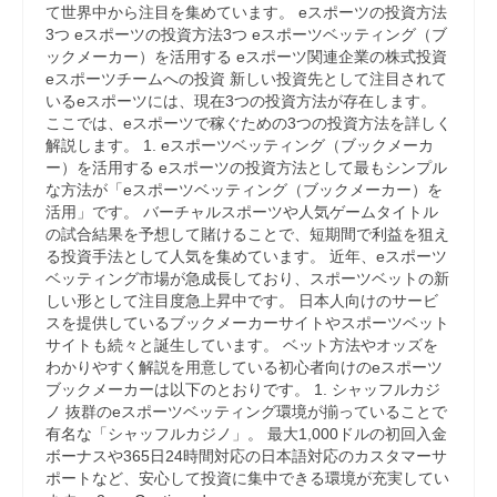
て世界中から注目を集めています。 eスポーツの投資方法
3つ eスポーツの投資方法3つ eスポーツベッティング（ブ
ックメーカー）を活用する eスポーツ関連企業の株式投資
eスポーツチームへの投資 新しい投資先として注目されて
いるeスポーツには、現在3つの投資方法が存在します。
ここでは、eスポーツで稼ぐための3つの投資方法を詳しく
解説します。 1. eスポーツベッティング（ブックメーカ
ー）を活用する eスポーツの投資方法として最もシンプル
な方法が「eスポーツベッティング（ブックメーカー）を
活用」です。 バーチャルスポーツや人気ゲームタイトル
の試合結果を予想して賭けることで、短期間で利益を狙え
る投資手法として人気を集めています。 近年、eスポーツ
ベッティング市場が急成長しており、スポーツベットの新
しい形として注目度急上昇中です。 日本人向けのサービ
スを提供しているブックメーカーサイトやスポーツベット
サイトも続々と誕生しています。 ベット方法やオッズを
わかりやすく解説を用意している初心者向けのeスポーツ
ブックメーカーは以下のとおりです。 1. シャッフルカジ
ノ 抜群のeスポーツベッティング環境が揃っていることで
有名な「シャッフルカジノ」。 最大1,000ドルの初回入金
ボーナスや365日24時間対応の日本語対応のカスタマーサ
ポートなど、安心して投資に集中できる環境が充実してい