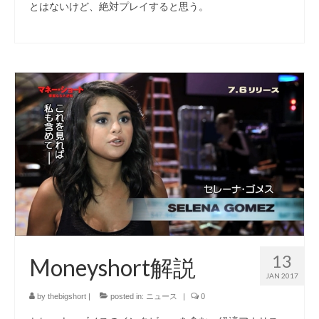
とはないけど、絶対プレイすると思う。
13
Moneyshort解説
JAN 2017
by
thebigshort
|
posted in:
ニュース
|
0