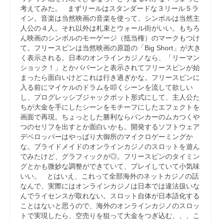
考えてみた。 まずリールはスタンダードな３リール５ラ
イン。音楽は当然映画の音楽を使って、シンボルは当然主
人公の４人。それ以外は札束とウォール街がいい。もちろ
ん映画のシンボルのモーゲージ（抵当権）のマークもつけ
て。フリースピンは当然映画の原題の「Big Short」が大き
く表示される。日本のオンラインカジノなら、「リーマン
ショック！」とかババーンと表示されてフリースピンが始
まったら面白いけどこれは行き過ぎかな。フリースピンに
入る前にマイケルのドラムを叩くシーンを流して欲しい
し、プログレッシブジャックポット形式にして、主人公た
ちが大金を手にしたシーンをモチーフにしたエフェクトを
画面で再現。ちょっとした勝利ならバンカーのムカつくや
つのセリフを出すとか面白いかも。開発するソフトウェア
デベロッパーはやっぱり大御所のマイクロゲーミングか
な。ブライドメイドのオンラインカジノのスロットを遊ん
でみたけど、グラフィックが◎。フリースピンのタイミン
グとかも微妙な調整ができていて、プレイしていて小気味
いい。 とはいえ、これって全部海外のネットカジノの話
なんで、実際にはオンラインカジノは日本では違法扱いな
んでライセンスが取れない。スロット自体が日本語化する
ことはないと思うので、海外のオンラインカジノのスロッ
トで実現したら、空売りを狙って大金をつぎ込む、、、こ