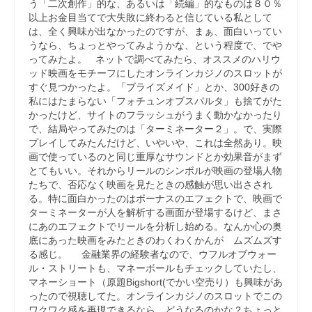
う「二次創作」的な、あるいは「続編」的なものは８０％
以上お金目当てで大失敗に終わると信じている私として
は、全く興味が出なかったのですが、まぁ、面白いってい
うなら、ちょっとやってみようかな、という程度で、でや
ってみたよ。 ネットで調べてみたら、オススメのハリウ
ッド映画をモチーフにしたオンラインカジノのスロットが
すぐ見つかったよ。「ブライズメイド」とか、300好きの
私にはたまらない「フォチュンオブスパルタ」も捨てがた
かったけど、サイトのフラッシュがうまく動かなかったり
で、結局やってみたのは「ターミネーター２」。で、実際
プレイしてみたんだけど、いやいや、これは全然あり。映
画で使っているのと同じ重厚なサウンドとか効果音がまず
とてもいい。それからリールのシンボルが映画の登場人物
たちで、否応なく映画を見たときの感触が思い出さされ
る。特に面白かったのはボーナスのエフェクトで、映画で
ターミネーターが人を解析する画面が登場するけど、まさ
にあのエフェクトでリールを分析し始める。なんか心の奥
底にあった映画をみたときのわくわくかんが ムズムズす
る感じ。 金融業界の経験者なので、ウフルオブウォー
ル・ストリートも、マネーボールもチェックしていたし、
マネーショート（原題Bigshort(でかい空売り）も興味があ
ったので視聴してた。オンラインカジノのスロットでこの
ワクワク感を再現できるなら、どうなるのかな？ちょっと