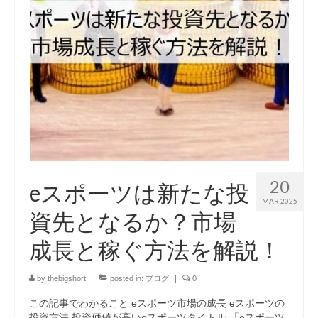
20
eスポーツは新たな投
MAR 2025
資先となるか？市場
成長と稼ぐ方法を解説！
by
thebigshort
|
posted in:
ブログ
|
0
この記事でわかること eスポーツ市場の成長 eスポーツの
投資方法 投資価値が高いeスポーツタイトル 「eスポーツ