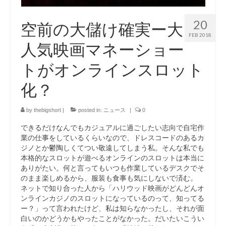
20
空前の大儲け確実ー大
FEB 2018
人気映画マネーショー
トがオンラインスロット
化？
by
thebigshort
|
posted in:
ニュース
|
0
できるだけなんでもカジュアルに過ごしたい志向で自宅作
業の仕事をしているくらいなので、ドレスコードのあるカ
ジノとか鬱陶しくてつい敬遠してしまう私。そんな私でも
本格的なスロットが遊べるオンラインのスロットは本当に
ありがたい。何と言ってもいつも作業しているデスクでそ
のまま楽しめるから、服装も食事も気にしないで済む。
ネットで知り合った人から「ハリウッド映画がどんどんオ
ンラインカジノのスロットになっているのって、知ってる
ー？」って言われたけど、私は知らなかったし、それが面
白いのかどうかもやったことがなかった。だいたいこうい