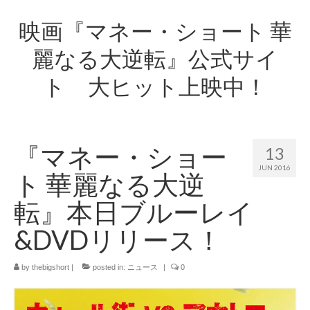
映画『マネー・ショート 華
麗なる大逆転』公式サイ
ト 大ヒット上映中！
『マネー・ショー
13
JUN 2016
ト 華麗なる大逆
転』本日ブルーレイ
&DVDリリース！
by
thebigshort
|
posted in:
ニュース
|
0