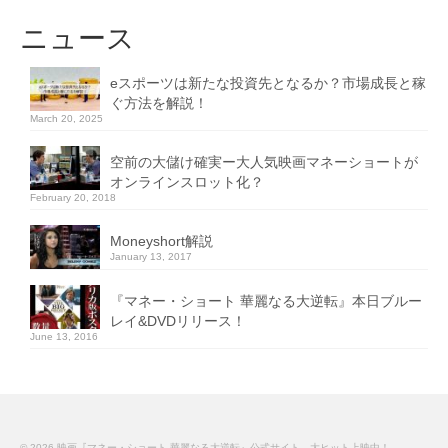
ニュース
eスポーツは新たな投資先となるか？市場成長と稼
ぐ方法を解説！
March 20, 2025
空前の大儲け確実ー大人気映画マネーショートが
オンラインスロット化？
February 20, 2018
Moneyshort解説
January 13, 2017
『マネー・ショート 華麗なる大逆転』本日ブルー
レイ&DVDリリース！
June 13, 2016
© 2026 映画『マネー・ショート 華麗なる大逆転』公式サイト 大ヒット上映中！