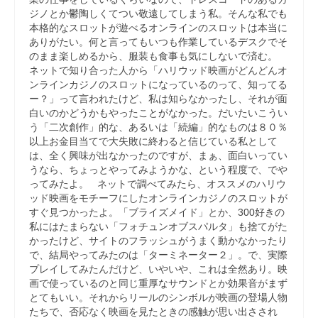
ジノとか鬱陶しくてつい敬遠してしまう私。そんな私でも
本格的なスロットが遊べるオンラインのスロットは本当に
ありがたい。何と言ってもいつも作業しているデスクでそ
のまま楽しめるから、服装も食事も気にしないで済む。
ネットで知り合った人から「ハリウッド映画がどんどんオ
ンラインカジノのスロットになっているのって、知ってる
ー？」って言われたけど、私は知らなかったし、それが面
白いのかどうかもやったことがなかった。だいたいこうい
う「二次創作」的な、あるいは「続編」的なものは８０％
以上お金目当てで大失敗に終わると信じている私として
は、全く興味が出なかったのですが、まぁ、面白いってい
うなら、ちょっとやってみようかな、という程度で、でや
ってみたよ。 ネットで調べてみたら、オススメのハリウ
ッド映画をモチーフにしたオンラインカジノのスロットが
すぐ見つかったよ。「ブライズメイド」とか、300好きの
私にはたまらない「フォチュンオブスパルタ」も捨てがた
かったけど、サイトのフラッシュがうまく動かなかったり
で、結局やってみたのは「ターミネーター２」。で、実際
プレイしてみたんだけど、いやいや、これは全然あり。映
画で使っているのと同じ重厚なサウンドとか効果音がまず
とてもいい。それからリールのシンボルが映画の登場人物
たちで、否応なく映画を見たときの感触が思い出さされ