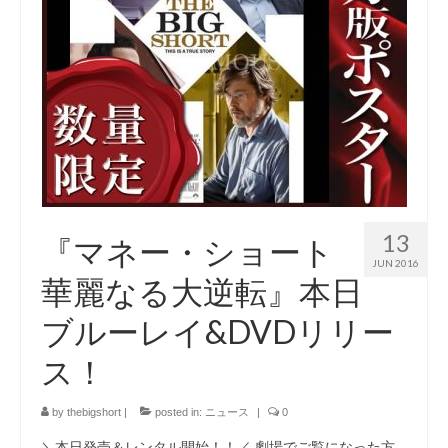
13
『マネー・ショート
JUN 2016
華麗なる大逆転』本日
ブルーレイ&DVDリリー
ス！
by
thebigshort
|
posted in:
ニュース
|
0
＼本日発売＆レンタル開始！！／ 劇場でご覧になった方