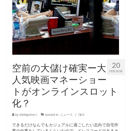
20
空前の大儲け確実ー大
FEB 2018
人気映画マネーショー
トがオンラインスロット
化？
by
thebigshort
|
posted in:
ニュース
|
0
できるだけなんでもカジュアルに過ごしたい志向で自宅作
業の仕事をしているくらいなので、ドレスコードのあるカ