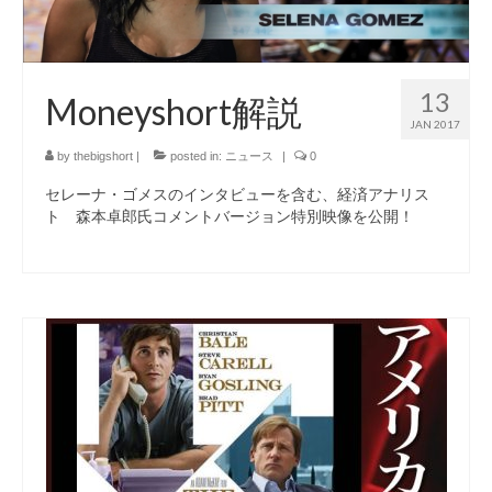
13
Moneyshort解説
JAN 2017
by
thebigshort
|
posted in:
ニュース
|
0
セレーナ・ゴメスのインタビューを含む、経済アナリス
ト 森本卓郎氏コメントバージョン特別映像を公開！