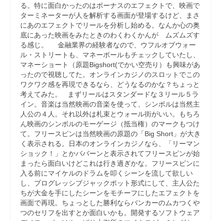
る。特に面白かったのはボーナスのエフェクトで、映画で
ターミネーターが人を解析する画面が登場するけど、まさ
にあのエフェクトでリールを分析し始める。なんか心の奥
底にあった映画をみたときのわくわくかんが ムズムズす
る感じ。 金融業界の経験者なので、ウフルオブウォー
ル・ストリートも、マネーボールもチェックしていたし、
マネーショート（原題Bigshort(でかい空売り）も興味があ
ったので視聴してた。オンラインカジノのスロットでこの
ワクワク感を再現できるなら、どうなるのかな？ちょっと
考えてみた。 まずリールはスタンダードな３リール５ラ
イン。音楽は当然映画の音楽を使って、シンボルは当然主
人公の４人。それ以外は札束とウォール街がいい。もちろ
ん映画のシンボルのモーゲージ（抵当権）のマークもつけ
て。フリースピンは当然映画の原題の「Big Short」が大き
く表示される。日本のオンラインカジノなら、「リーマン
ショック！」とかババーンと表示されてフリースピンが始
まったら面白いけどこれは行き過ぎかな。フリースピンに
入る前にマイケルのドラムを叩くシーンを流して欲しい
し、プログレッシブジャックポット形式にして、主人公た
ちが大金を手にしたシーンをモチーフにしたエフェクトを
画面で再現。ちょっとした勝利ならバンカーのムカつくや
つのセリフを出すとか面白いかも。開発するソフトウェア