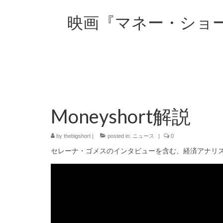
映画『マネー・ショ
Moneyshort解説
by
thebigshort
|
posted in:
ニュース
|
0
セレーナ・ゴメスのインタビューを含む、経済アナリ