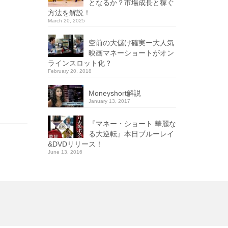
となるか？市場成長と稼ぐ
方法を解説！
March 20, 2025
空前の大儲け確実ー大人気
映画マネーショートがオン
ラインスロット化？
February 20, 2018
Moneyshort解説
January 13, 2017
『マネー・ショート 華麗な
る大逆転』本日ブルーレイ
&DVDリリース！
June 13, 2016